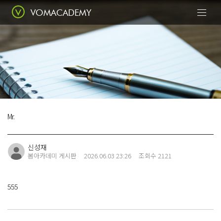
VOMACADEMY
Today
봄에서 꽃피우다
Mr.
Class
전문적인 수업
신성재
봄아카데미 게시판
2026.06.03 23:26
조회수 2121
Portfolio
수강생 포트폴리오
555