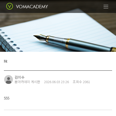
VOMACADEMY
Today
봄에서 꽃피우다
Mr.
Class
전문적인 수업
김미수
봄아카데미 게시판
2026.06.03 23:26
조회수 2061
Portfolio
수강생 포트폴리오
555